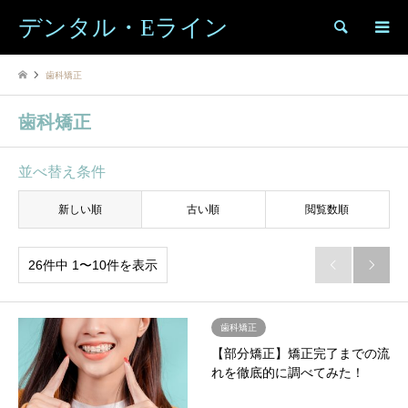
デンタル・Eライン
検索
歯科矯正
歯科矯正
並べ替え条件
新しい順
古い順
閲覧数順
26件中 1〜10件を表示


歯科矯正
【部分矯正】矯正完了までの流
れを徹底的に調べてみた！