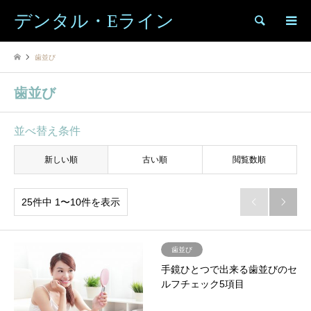
デンタル・Eライン
検索
歯並び
歯並び
並べ替え条件
新しい順
古い順
閲覧数順
25件中 1〜10件を表示


歯並び
手鏡ひとつで出来る歯並びのセ
ルフチェック5項目