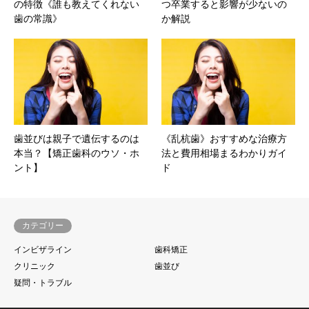
の特徴《誰も教えてくれない
つ卒業すると影響が少ないの
歯の常識》
か解説
歯並びは親子で遺伝するのは
《乱杭歯》おすすめな治療方
本当？【矯正歯科のウソ・ホ
法と費用相場まるわかりガイ
ント】
ド
カテゴリー
インビザライン
歯科矯正
クリニック
歯並び
疑問・トラブル