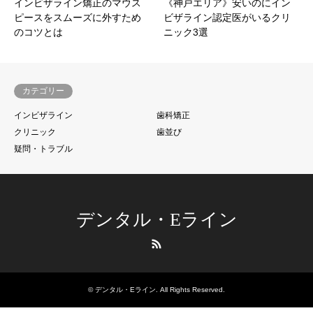
インビザライン矯正のマウス
《神戸エリア》安いのにイン
ピースをスムーズに外すため
ビザライン認定医がいるクリ
のコツとは
ニック3選
カテゴリー
インビザライン
歯科矯正
クリニック
歯並び
疑問・トラブル
デンタル・Eライン
RSS
©
デンタル・Eライン
. All Rights Reserved.