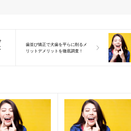
？
歯並び矯正で犬歯を平らに削るメ
く
リットデメリットを徹底調査！