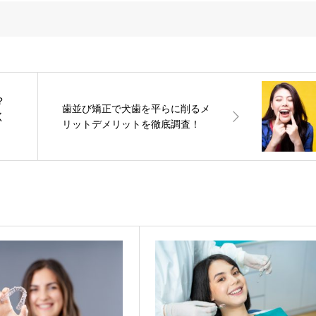
？
歯並び矯正で犬歯を平らに削るメ
く
リットデメリットを徹底調査！